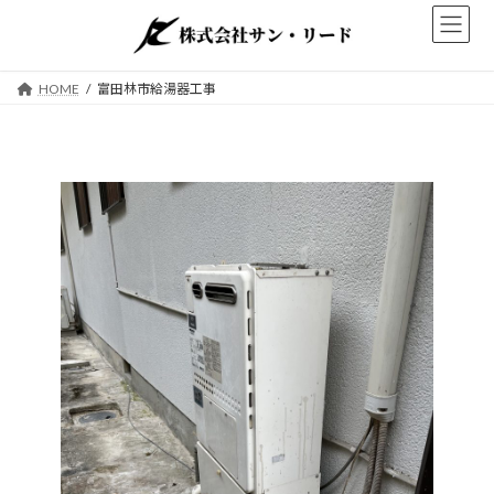
コ
ナ
ン
ビ
テ
ゲ
ン
ー
HOME
富田林市給湯器工事
ツ
シ
へ
ョ
ス
ン
キ
に
ッ
移
プ
動