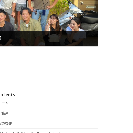
願
ntents
ホーム
不動産
買取査定