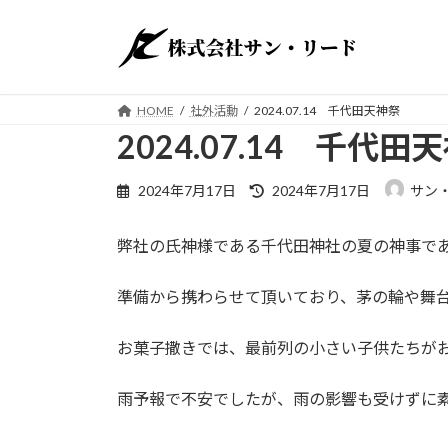
コ
ナ
ン
ビ
テ
ゲ
ン
ー
ツ
シ
HOME
社外活動
2024.07.14 千代田天神祭
へ
ョ
2024.07.14 千代田
ス
ン
キ
に
最
2024年7月17日
2024年7月17日
サン
ッ
移
終
更
プ
動
弊社の氏神様である千代田神社の夏の神事で
新
日
時
準備から携わらせて頂いており、茅の輪や舞
:
お菓子撒きでは、最前列の小さい子供たちが
雨予報で不安でしたが、雨の影響も受けずに